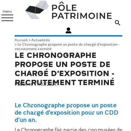
Aller
Pôle
au
Patrimoine
menu
contenu
principal
Fil
Accueil
Actualités
Le Chronographe propose un poste de chargé d'exposition -
d'Ariane
recrutement terminé
LE CHRONOGRAPHE
PROPOSE UN POSTE DE
CHARGÉ D'EXPOSITION -
RECRUTEMENT TERMINÉ
Publié le 11/03/2024.
Le Chronographe propose un poste
de chargé d'exposition pour un CDD
d'un an.
Le Chronographe fait partie des cinq musées de