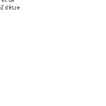
 et de
f d'être