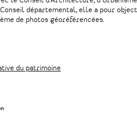
vec le Conseil d'Architecture, d'Urbanisme
onseil départemental, elle a pour objecti
stème de photos géoréférencées.
ative du patrimoine
on