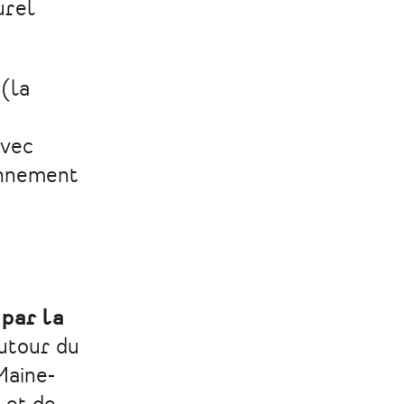
Facebook
Linkedin
Email
urel
 (la
avec
ronnement
par la
utour du
Maine-