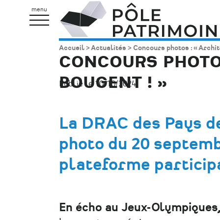
Aller
Pôle
menu
au
Patrimoine
contenu
Accueil
Actualités
Concours photos : « Archite
Fil
principal
CONCOURS PHOTOS 
d'Ariane
BOUGENT ! »
Publié le 10/10/2024.
La DRAC des Pays de
photo du 20 septemb
plateforme particip
En écho au Jeux-Olympiques