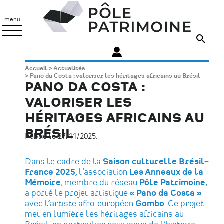
Aller
Pôle
au
Patrimoine
menu
contenu
principal
Fil
Accueil
Actualités
Pano da Costa : valoriser les héritages africains au Brésil
d'Ariane
PANO DA COSTA :
VALORISER LES
HÉRITAGES AFRICAINS AU
BRÉSIL
Publié le 27/11/2025.
Dans le cadre de la
Saison culturelle Brésil–
France 2025
, l’association
Les Anneaux de la
Mémoire
, membre du réseau
Pôle Patrimoine
,
a porté le projet artistique
« Pano da Costa »
avec l’artiste afro-européen
Gombo
. Ce projet
met en lumière les héritages africains au