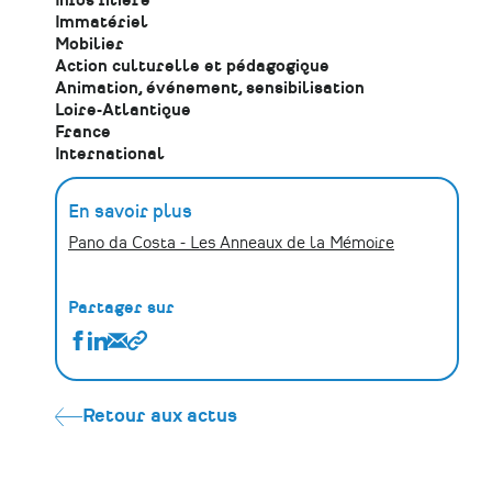
Infos filière
Immatériel
Mobilier
Action culturelle et pédagogique
Animation, événement, sensibilisation
Loire-Atlantique
France
International
En savoir plus
Pano da Costa - Les Anneaux de la Mémoire
Partager sur
Partager
Partager
Partager
Copier
Pano
Pano
Pano
le
da
da
da
lien
Costa
Costa
Costa
Retour aux actus
:
:
:
valoriser
valoriser
valoriser
les
les
les