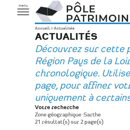
Aller
Pôle
menu
au
Patrimoine
contenu
Accueil
Actualités
Fil
principal
ACTUALITÉS
d'Ariane
Découvrez sur cette p
Région Pays de la Loi
chronologique. Utilisez
page, pour affiner vo
uniquement à certain
Votre recherche
Zone géographique :
Sarthe
21 résultat(s) sur 2 page(s)