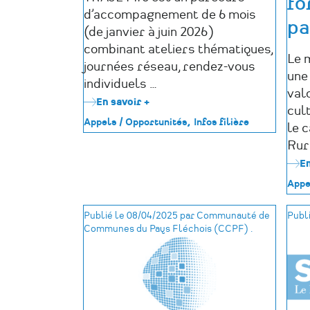
fo
d’accompagnement de 6 mois
pa
(de janvier à juin 2026)
combinant ateliers thématiques,
Le 
journées réseau, rendez-vous
une
individuels …
val
En savoir +
sur
cul
TRAJET
Appels / Opportunités
Infos filière
le 
#6
:
Rur
6
En
mois
pour
Appe
rebondir
!
Publié le 08/04/2025 par Communauté de
Publi
Communes du Pays Fléchois (CCPF) .