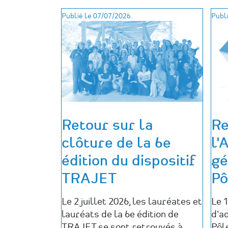
Publié le 07/07/2026.
Publi
Retour sur la
Re
clôture de la 6e
l'
édition du dispositif
gé
TRAJET
Pô
Le 2 juillet 2026, les lauréates et
Le 1
lauréats de la 6e édition de
d'a
TRAJET se sont retrouvés à
Pôl