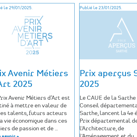
Anime
-
ton
é le 29/01/2025.
Publié le 23/01/2025.
Candidature
patrimoine
jusqu'au
!
25/04/2025
»
-
Candidature
jusqu'au
09/05/2025
ix Avenir Métiers
Prix aperçus 
Art 2025
2025
rix Avenir Métiers d’Art est
Le CAUE de la Sarthe 
tiné à mettre en valeur de
Conseil départementa
nes talents, futurs acteurs
Sarthe, lancent la 4e 
la vie économique dans ces
Prix départemental d
iers de passion et de …
l'Architecture, de
l'Aménagement et du 
 savoir +
sur