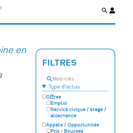
e
ine en
FILTRES
a
Mots-
Type d'actus
clés
Offres
Emploi
Service civique / stage /
alternance
Appels / Opportunités
Prix - Bourses