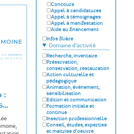
Concours
Appel à candidatures
Appel à témoignages
Appel à manifestation
Aide au financement
Infos filière
Domaine d'activité
Recherche, inventaire
Préservation,
conservation, restauration
Action culturelle et
pédagogique
Animation, événement,
 :
sensibilisation
Edition et communication
s
…
Formation initiale et
continue
lée
Insertion professionnelle
Conseil, études, expertise
imoine,
et maitrise d'oeuvre
ertation