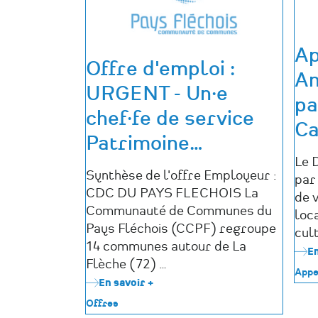
Ap
Offre d'emploi :
An
URGENT - Un·e
pa
chef·fe de service
Ca
Patrimoine
…
Le 
Synthèse de l'offre Employeur :
par 
CDC DU PAYS FLECHOIS La
de 
Communauté de Communes du
loca
Pays Fléchois (CCPF) regroupe
cult
14 communes autour de La
En
Flèche (72) …
Appe
En savoir +
sur
Offre
Offres
d'emploi