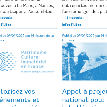
rouvés à La Mano, à Nantes,
ont réuni les membres
r participer à l'assemblée …
faire émerger des pis
 savoir +
sur
En savoir +
sur
Retour
Retour
 filière
Infos filière
sur
sur
l'Assemblée
l'assemblée
é le 09/04/2025 par Ministère de la
Publié le 09/04/2025 par Mini
générale
générale
ure.
Culture.
2026
2026
de
:
Pôle
restitution
Patrimoine
des
ateliers
de
concertatio
lorisez vos
Appel à proje
énements et
national pour