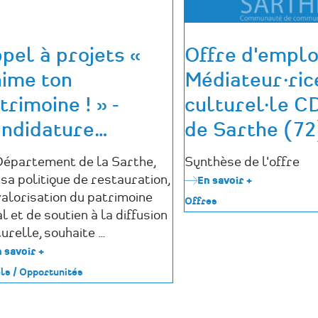
Photographi
»
-
pel à projets «
Offre d'emploi
Candidature
jusqu'au
ime ton
Médiateur·ric
01/06/25
trimoine ! » -
culturel·le C
ndidature
…
de Sarthe (72
Département de la Sarthe,
Synthèse de l'offre
sa politique de restauration,
En savoir +
sur
Offre
valorisation du patrimoine
Offres
d'emploi
l et de soutien à la diffusion
:
urelle, souhaite …
Médiateur·ri
culturel·le
 savoir +
sur
CDC
Appel
ls / Opportunités
Val
à
de
projets
Sarthe
«
(72)