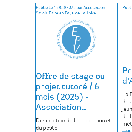
:
Publié le 14/03/2025 par Association
Publi
URGENT
Savoir-Faire en Pays-de-la-Loire.
-
Un·e
chef·fe
de
service
Patrimoine
Naturel
(72)
Pr
Offre de stage ou
d'
projet tutoré / 6
Le P
mois (2025) -
des
Association
…
jeu
de 
Description de l'association et
mét
du poste
En