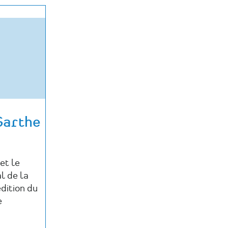
Sarthe
et le
l de la
édition du
e
…