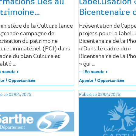
rmations liés au
labellisation 
trimoine
…
Bicentenaire 
ministère de la Culture lance
Présentation de l'appe
 grande campagne de
projets pour la labelli
orisation du patrimoine
Bicentenaire de la Ph
turel immatériel (PCI) dans
» Dans le cadre du «
cadre du plan Culture et
Bicentenaire de la Ph
alité …
» qui …
 savoir +
sur
En savoir +
sur
Valorisez
Appel
ls / Opportunités
Appels / Opportunités
vos
à
événements
projet
é le 03/04/2025.
Publié le 03/04/2025.
et
national
formations
pour
liés
la
au
labellisatio
patrimoine
«
culturel
Bicentenaire
immatériel
de
!
la