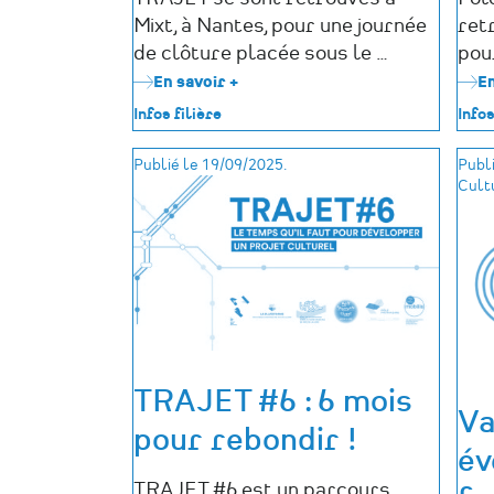
Mixt, à Nantes, pour une journée
ret
de clôture placée sous le …
pou
En savoir +
sur
En
Retour
Infos filière
Infos
sur
la
Publié le 19/09/2025.
Publi
clôture
Cult
de
la
6e
édition
du
dispositif
TRAJET
TRAJET #6 : 6 mois
Va
pour rebondir !
év
TRAJET #6 est un parcours