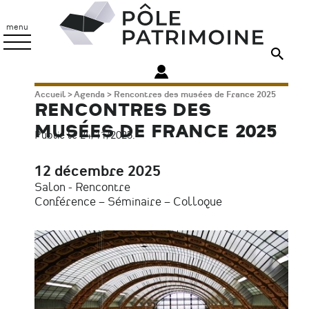
Aller
Pôle
au
Patrimoine
menu
contenu
principal
Fil
Accueil
Agenda
Rencontres des musées de France 2025
RENCONTRES DES
d'Ariane
MUSÉES DE FRANCE 2025
Publié le 24/11/2025.
12 décembre 2025
Date
Salon - Rencontre
Type
Conférence – Séminaire – Colloque
d'évènement