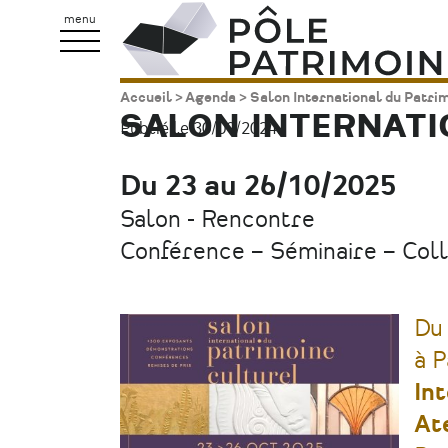
Aller
Pôle
menu
au
Patrimoine
contenu
Accueil
Agenda
Salon International du Patri
Fil
principal
SALON INTERNATI
Publié le 30/09/2024.
d'Ariane
Du 23 au 26/10/2025
Date
Salon - Rencontre
Type
Conférence – Séminaire – Col
d'évènement
D
à P
In
At