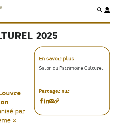
e
TUREL 2025
En savoir plus
Salon du Patrimoine Culturel
Partager sur
Louvre
Partager
Partager
Partager
Copier
lon
Salon
Salon
Salon
le
anisé par
International
International
International
lien
hème «