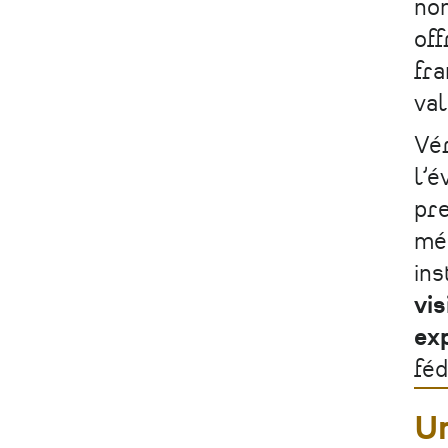
non
off
fra
val
Vér
l’é
pre
méc
ins
vis
ex
féd
U