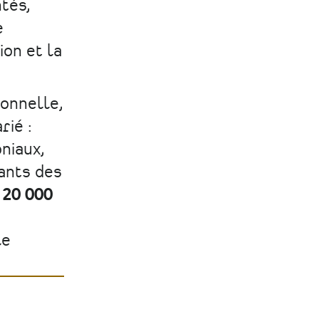
tés,
e
ion et la
onnelle,
ié :
niaux,
ants des
e
20 000
le