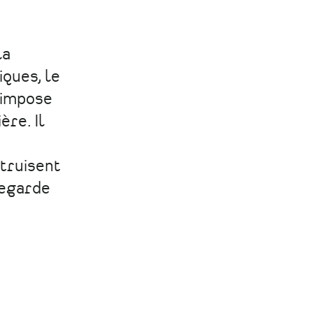
la
ques, le
’impose
re. Il
struisent
vegarde