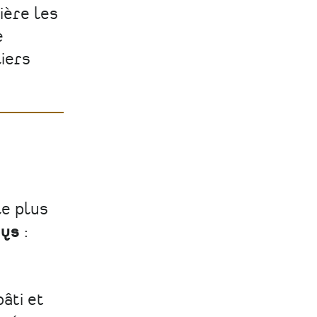
ière les
e
iers
le plus
ays
:
âti et