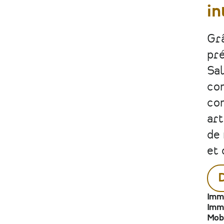
in
Grâ
pré
Sal
com
con
art
de 
et 
Imm
Imm
Mobi