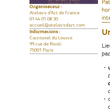
Pat
Organisateur :
hom
Ateliers d’Art de France
int
Téléphone
01 44 01 08 30
Courriel
accueil@ateliersdart.com
U
Informations :
Lieu
Carrousel du Louvre
Adresse
99 rue de Rivoli
Lie
75001
Paris
par
France