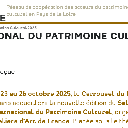
Réseau de coopération des acteurs du patrimoin
culturel en Pays de la Loire
moine Culturel 2025
ONAL DU PATRIMOINE CUL
loque
u
23 au 26 octobre 2025
, le
Carrousel du 
aris accueillera la nouvelle édition du
Sa
ternational du Patrimoine Culturel
, org
eliers d’Art de France
. Placée sous le t