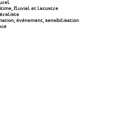
urel
time, fluvial et lacustre
éraliste
ation, événement, sensibilisation
nce
Le Pôle Patrimoine reçoit le soutien de la Région
Pays de la Loire et de l’État-Drac des Pays de la
Loire