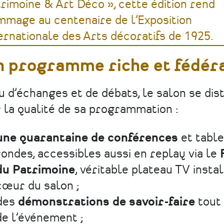
rimoine & Art Déco », cette édition rend
mage au centenaire de l’Exposition
ernationale des Arts décoratifs de 1925.
n programme riche et fédér
u d’échanges et de débats, le salon se dis
 la qualité de sa programmation :
une quarantaine de conférences
et table
rondes, accessibles aussi en replay via le
du Patrimoine
, véritable plateau TV insta
cœur du salon ;
des
démonstrations de savoir-faire
tout 
de l’événement ;