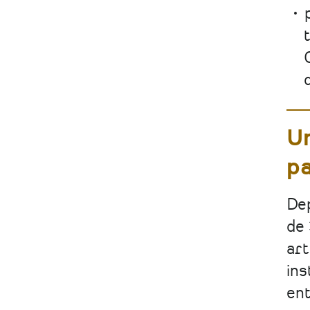
Un
p
Dep
de
art
ins
ent