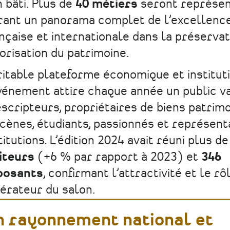
 bâti. Plus de
40 métiers
seront représen
rant un panorama complet de l’excellenc
nçaise et internationale dans la préservat
orisation du patrimoine.
itable plateforme économique et instituti
vénement attire chaque année un public var
scripteurs, propriétaires de biens patrimo
ènes, étudiants, passionnés et représent
titutions. L’édition 2024 avait réuni plus d
iteurs
(+6 % par rapport à 2023) et
346
posants
, confirmant l’attractivité et le rô
érateur du salon.
n rayonnement national et