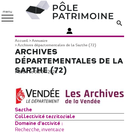
Aller
Pôle
au
Patrimoine
menu
contenu
principal
Fil
Accueil
Annuaire
Archives départementales de la Sarthe (72)
d'Ariane
ARCHIVES
DÉPARTEMENTALES DE LA
SARTHE (72)
Publié le 30/01/2026.
Zone
Sarthe
géographique
Type
Collectivité territoriale
de
Domaine d'activité
structure
Recherche, inventaire