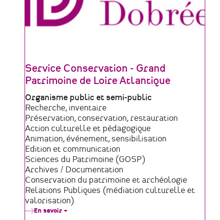
Service Conservation - Grand
Patrimoine de Loire Atlantique
Type
Organisme public et semi-public
de
Domaine
Recherche, inventaire
structure
d'activité
Préservation, conservation, restauration
Action culturelle et pédagogique
Animation, événement, sensibilisation
Edition et communication
Sciences du Patrimoine (GOSP)
Archives / Documentation
Conservation du patrimoine et archéologie
Relations Publiques (médiation culturelle et
valorisation)
En savoir +
sur
Service