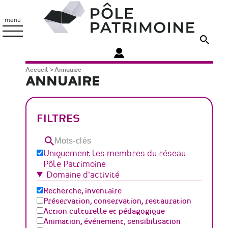
Aller
Pôle
au
Patrimoine
menu
contenu
principal
Fil
Accueil
Annuaire
ANNUAIRE
d'Ariane
FILTRES
Mots-
clés
Uniquement les membres du réseau
Pôle Patrimoine
Domaine d'activité
Recherche, inventaire
Préservation, conservation, restauration
Action culturelle et pédagogique
Animation, événement, sensibilisation