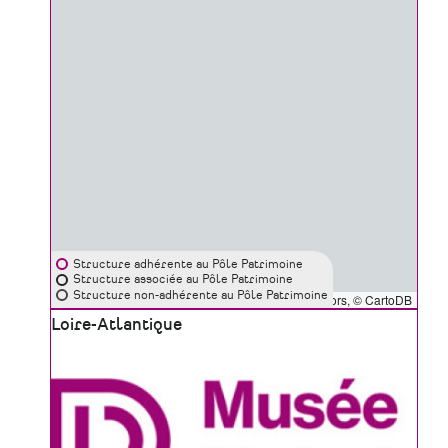
Structure adhérente au Pôle Patrimoine
Structure associée au Pôle Patrimoine
Structure non-adhérente au Pôle Patrimoine
Leaflet
|
©
OpenStreetMap
contributors, ©
CartoDB
Zone
Loire-Atlantique
géographique