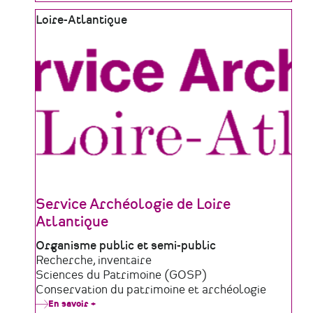
Conservation
Zone
Loire-Atlantique
-
Grand
géographique
Patrimoine
de
Loire
Atlantique
Service Archéologie de Loire
Atlantique
Type
Organisme public et semi-public
de
Domaine
Recherche, inventaire
structure
d'activité
Sciences du Patrimoine (GOSP)
Conservation du patrimoine et archéologie
En savoir +
sur