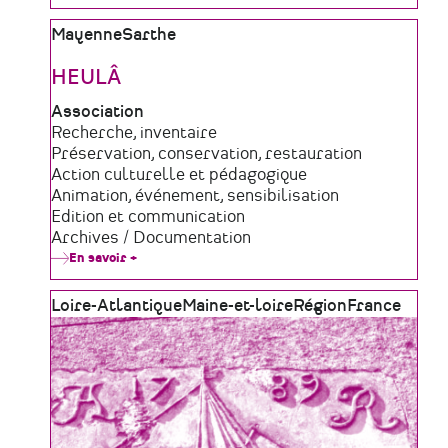
Service
Archéologie
Zone
Mayenne
Sarthe
de
Loire
géographique
Atlantique
HEULÂ
Type
Association
de
Domaine
Recherche, inventaire
structure
d'activité
Préservation, conservation, restauration
Action culturelle et pédagogique
Animation, événement, sensibilisation
Edition et communication
Archives / Documentation
En savoir +
sur
HEULÂ
Zone
Loire-Atlantique
Maine-et-loire
Région
France
géographique