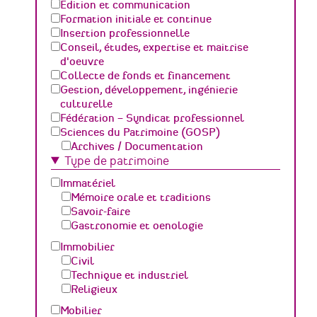
Edition et communication
Formation initiale et continue
Insertion professionnelle
Conseil, études, expertise et maitrise
d'oeuvre
Collecte de fonds et financement
Gestion, développement, ingénierie
culturelle
Fédération – Syndicat professionnel
Sciences du Patrimoine (GOSP)
Archives / Documentation
Type de patrimoine
Conservation du patrimoine et
archéologie
Immatériel
Humanités numériques
Mémoire orale et traditions
Relations Publiques (médiation
Savoir-faire
culturelle et valorisation)
Gastronomie et oenologie
Sciences des matériaux et de l'ingénierie
Immobilier
Civil
Technique et industriel
Religieux
Mobilier