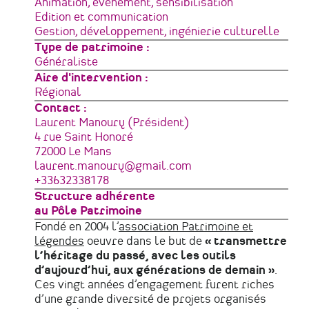
Animation, événement, sensibilisation
Edition et communication
Gestion, développement, ingénierie culturelle
Type de patrimoine
Généraliste
Aire d'intervention
Régional
Contact :
Laurent Manoury (Président)
Adresse
4 rue Saint Honoré
72000
Le Mans
France
Courriel
laurent.manoury@gmail.com
Téléphone
+33632338178
Structure adhérente
au Pôle Patrimoine
Fondé en 2004 l’
association Patrimoine et
légendes
oeuvre dans le but de
« transmettre
l’héritage du passé, avec les outils
d’aujourd’hui, aux générations de demain »
.
Ces vingt années d’engagement furent riches
d’une grande diversité de projets organisés