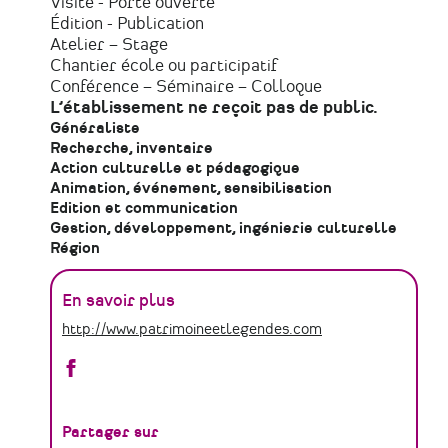
Visite - Porte ouverte
Édition - Publication
Atelier – Stage
Chantier école ou participatif
Conférence – Séminaire – Colloque
L’établissement ne reçoit pas de public.
Généraliste
Recherche, inventaire
Action culturelle et pédagogique
Animation, événement, sensibilisation
Edition et communication
Gestion, développement, ingénierie culturelle
Région
En savoir plus
http://www.patrimoineetlegendes.com
Patrimoine
et
Légendes
sur
Partager sur