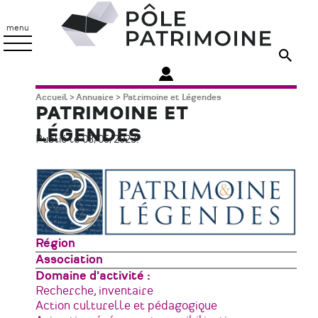
Aller
Pôle
au
Patrimoine
menu
contenu
principal
Fil
Accueil
Annuaire
Patrimoine et Légendes
PATRIMOINE ET
d'Ariane
LÉGENDES
Publié le 03/05/2023.
Zone
Région
géographique
Type
Association
de
Domaine d'activité
structure
Recherche, inventaire
Action culturelle et pédagogique