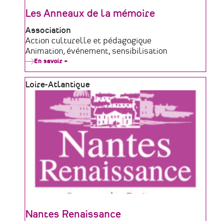
Les Anneaux de la mémoire
Type
Association
de
Domaine
Action culturelle et pédagogique
structure
d'activité
Animation, événement, sensibilisation
En savoir +
sur
Les
Anneaux
Zone
Loire-Atlantique
de
la
géographique
mémoire
Nantes Renaissance