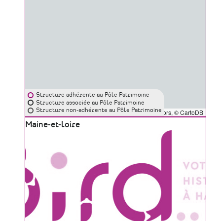
Structure adhérente au Pôle Patrimoine
Structure associée au Pôle Patrimoine
Structure non-adhérente au Pôle Patrimoine
Leaflet
|
©
OpenStreetMap
contributors, ©
CartoDB
Zone
Maine-et-loire
géographique