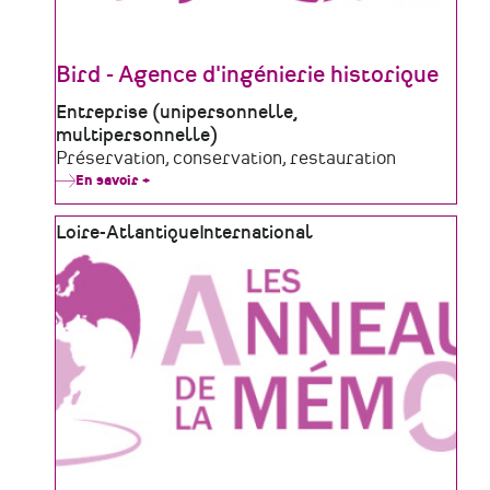
Bird - Agence d'ingénierie historique
Type
Entreprise (unipersonnelle,
de
multipersonnelle)
structure
Domaine
Préservation, conservation, restauration
d'activité
En savoir +
sur
Bird
-
Zone
Loire-Atlantique
Agence
International
d'ingénierie
géographique
historique