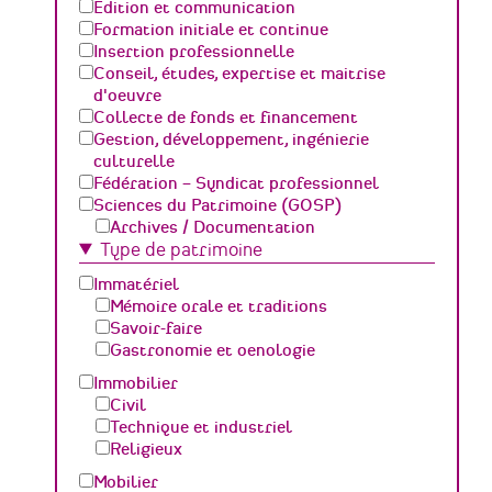
Edition et communication
Formation initiale et continue
Insertion professionnelle
Conseil, études, expertise et maitrise
d'oeuvre
Collecte de fonds et financement
Gestion, développement, ingénierie
culturelle
Fédération – Syndicat professionnel
Sciences du Patrimoine (GOSP)
Archives / Documentation
Type de patrimoine
Conservation du patrimoine et
archéologie
Immatériel
Humanités numériques
Mémoire orale et traditions
Relations Publiques (médiation
Savoir-faire
culturelle et valorisation)
Gastronomie et oenologie
Sciences des matériaux et de l'ingénierie
Immobilier
Civil
Technique et industriel
Religieux
Mobilier