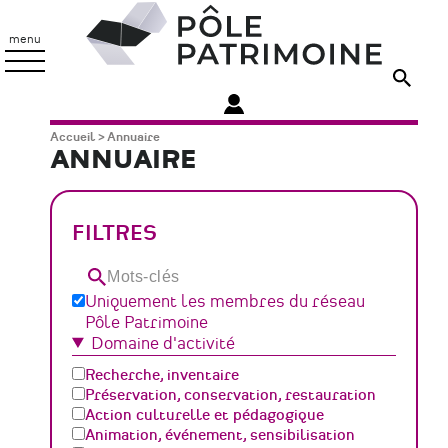
Aller
Pôle
au
Patrimoine
menu
contenu
principal
Fil
Accueil
Annuaire
ANNUAIRE
d'Ariane
FILTRES
Mots-
clés
Uniquement les membres du réseau
Pôle Patrimoine
Domaine d'activité
Recherche, inventaire
Préservation, conservation, restauration
Action culturelle et pédagogique
Animation, événement, sensibilisation