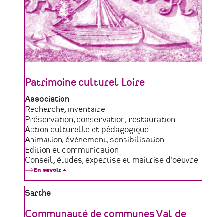
Patrimoine culturel Loire
Type
Association
de
Domaine
Recherche, inventaire
structure
d'activité
Préservation, conservation, restauration
Action culturelle et pédagogique
Animation, événement, sensibilisation
Edition et communication
Conseil, études, expertise et maitrise d'oeuvre
En savoir +
sur
Patrimoine
culturel
Zone
Sarthe
Loire
géographique
Communauté de communes Val de