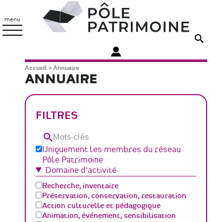
Aller
Pôle
au
Patrimoine
menu
contenu
principal
Fil
Accueil
Annuaire
ANNUAIRE
d'Ariane
FILTRES
Mots-
clés
Uniquement les membres du réseau
Pôle Patrimoine
Domaine d'activité
Recherche, inventaire
Préservation, conservation, restauration
Action culturelle et pédagogique
Animation, événement, sensibilisation