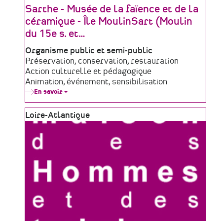
Sarthe - Musée de la faïence et de la
céramique - Île MoulinSart (Moulin
du 15e s. et
…
Type
Organisme public et semi-public
de
Domaine
Préservation, conservation, restauration
structure
d'activité
Action culturelle et pédagogique
Animation, événement, sensibilisation
En savoir +
sur
Communauté
de
Zone
Loire-Atlantique
communes
Val
géographique
de
Sarthe
-
Musée
de
la
faïence
et
de
la
céramique
-
Île