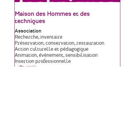
MoulinSart
(Moulin
du
Maison des Hommes et des
15e
s.
techniques
et
Centre
Type
Association
d’art)
de
Domaine
Recherche, inventaire
structure
d'activité
Préservation, conservation, restauration
Action culturelle et pédagogique
Animation, événement, sensibilisation
Insertion professionnelle
En savoir +
sur
Maison
des
Zone
Maine-et-loire
Hommes
et
géographique
des
techniques