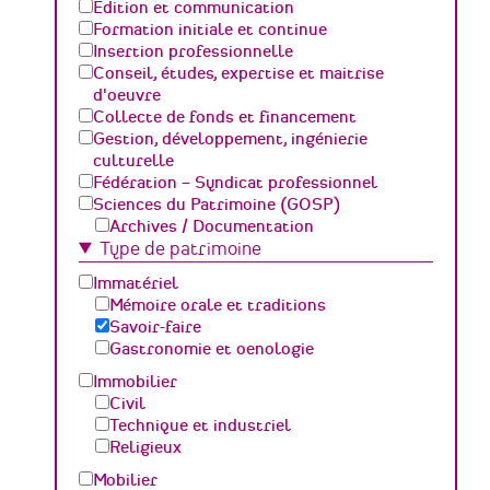
Edition et communication
Formation initiale et continue
Insertion professionnelle
Conseil, études, expertise et maitrise
d'oeuvre
Collecte de fonds et financement
Gestion, développement, ingénierie
culturelle
Fédération – Syndicat professionnel
Sciences du Patrimoine (GOSP)
Archives / Documentation
Type de patrimoine
Conservation du patrimoine et
archéologie
Immatériel
Humanités numériques
Mémoire orale et traditions
Relations Publiques (médiation
Savoir-faire
culturelle et valorisation)
Gastronomie et oenologie
Sciences des matériaux et de l'ingénierie
Immobilier
Civil
Technique et industriel
Religieux
Mobilier