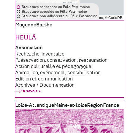
Structure adhérente au Pôle Patrimoine
Structure associée au Pôle Patrimoine
Structure non-adhérente au Pôle Patrimoine
Leaflet
|
©
OpenStreetMap
contributors, ©
CartoDB
Zone
Mayenne
Sarthe
géographique
HEULÂ
Type
Association
de
Domaine
Recherche, inventaire
structure
d'activité
Préservation, conservation, restauration
Action culturelle et pédagogique
Animation, événement, sensibilisation
Edition et communication
Archives / Documentation
En savoir +
sur
HEULÂ
Zone
Loire-Atlantique
Maine-et-loire
Région
France
géographique