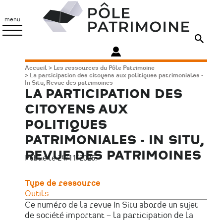
Aller
Pôle
au
Patrimoine
menu
contenu
principal
Fil
Accueil
Les ressources du Pôle Patrimoine
La participation des citoyens aux politiques patrimoniales -
d'Ariane
In Situ, Revue des patrimoines
LA PARTICIPATION DES
CITOYENS AUX
POLITIQUES
PATRIMONIALES - IN SITU,
REVUE DES PATRIMOINES
Publié le 24/11/2025.
Type de ressource
Outils
Ce numéro de la revue In Situ aborde un sujet
de société important – la participation de la