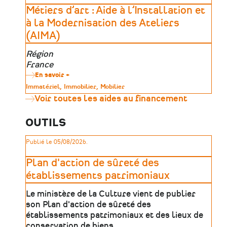
activités
Métiers d’art : Aide à l’Installation et
économiques
à
à la Modernisation des Ateliers
impact
(AIMA)
social
avec
la
Zone
Région
Fabrique
géographique
France
à
initiatives
En savoir +
sur
Métiers
Type
Immatériel
Immobilier
Mobilier
d’art
de
Voir toutes les aides au financement
:
patrimoine
Aide
à
OUTILS
l’Installation
et
à
Publié le 05/08/2026.
la
Modernisation
des
Plan d'action de sûreté des
Ateliers
établissements patrimoniaux
(AIMA)
Le ministère de la Culture vient de publier
son Plan d'action de sûreté des
établissements patrimoniaux et des lieux de
conservation de biens …