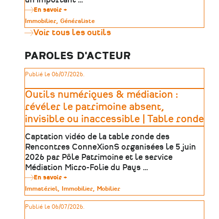
En savoir +
sur
Rapport
Type
Immobilier
Généraliste
du
de
Voir tous les outils
Sénat
patrimoine
:
Faire
PAROLES D'ACTEUR
du
patrimoine
monumental
Publié le 06/07/2026.
un
levier
de
Outils numériques & médiation :
développement
révéler le patrimoine absent,
dans
les
invisible ou inaccessible | Table ronde
territoires
Captation vidéo de la table ronde des
Rencontres ConneXionS organisées le 5 juin
2026 par Pôle Patrimoine et le service
Médiation Micro-Folie du Pays …
En savoir +
sur
Outils
Type
Immatériel
Immobilier
Mobilier
numériques
de
&
patrimoine
Publié le 06/07/2026.
médiation
: