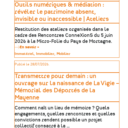
révéler
Outils numériques & médiation :
le
patrimoine
révéler le patrimoine absent,
absent,
invisible ou inaccessible | Ateliers
invisible
ou
inaccessible
Restitution des ateliers organisés dans le
|
cadre des Rencontres ConneXionS du 5 juin
Table
ronde
2026 à la Micro-Folie du Pays de Mortagne.
En savoir +
sur
Outils
Type
Immatériel
Immobilier
Mobilier
numériques
de
&
patrimoine
Publié le 28/07/2026.
médiation
:
révéler
Transmettre pour demain : un
le
patrimoine
ouvrage sur la naissance de La Vigie –
absent,
Mémorial des Déportés de la
invisible
ou
Mayenne
inaccessible
|
Comment naît un lieu de mémoire ? Quels
Ateliers
engagements, quelles rencontres et quelles
convictions rendent possible un projet
collectif consacré à la …