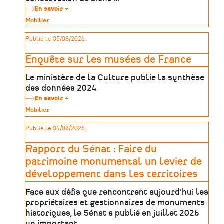
En savoir +
sur
Plan
Type
Mobilier
d'action
de
de
patrimoine
Publié le 05/08/2026.
sûreté
des
établissements
Enquête sur les musées de France
patrimoniaux
Le ministère de la Culture publie la synthèse
des données 2024
En savoir +
sur
Enquête
Type
Mobilier
sur
de
les
patrimoine
Publié le 04/08/2026.
musées
de
France
Rapport du Sénat : Faire du
patrimoine monumental un levier de
développement dans les territoires
Face aux défis que rencontrent aujourd'hui les
propriétaires et gestionnaires de monuments
historiques, le Sénat a publié en juillet 2026
un important …