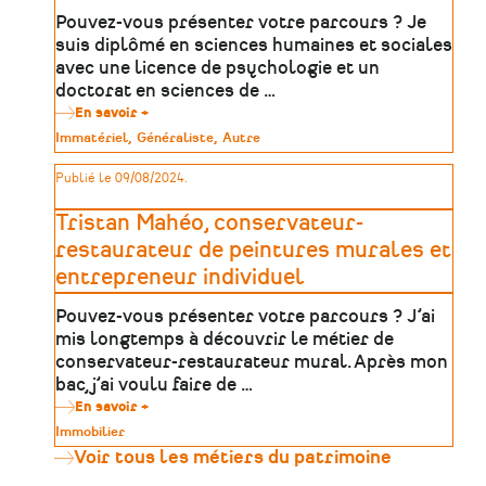
Pouvez-vous présenter votre parcours ? Je
suis diplômé en sciences humaines et sociales
avec une licence de psychologie et un
doctorat en sciences de …
En savoir +
sur
Michel
Type
Immatériel
Généraliste
Autre
Rival,
de
metteur
patrimoine
Publié le 09/08/2024.
en
scène
et
Tristan Mahéo, conservateur-
médiateur
artistique
restaurateur de peintures murales et
et
entrepreneur individuel
culturel
Pouvez-vous présenter votre parcours ? J’ai
mis longtemps à découvrir le métier de
conservateur-restaurateur mural. Après mon
bac, j’ai voulu faire de …
En savoir +
sur
Tristan
Type
Immobilier
Mahéo,
de
Voir tous les métiers du patrimoine
conservateur-
patrimoine
restaurateur