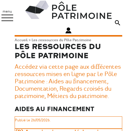
Aller
Pôle
au
Patrimoine
menu
contenu
principal
Fil
Accueil
Les ressources du Pôle Patrimoine
LES RESSOURCES DU
d'Ariane
PÔLE PATRIMOINE
Accédez via cette page aux différentes
ressources mises en ligne par le Pôle
Patrimoine : Aides au financement,
Documentation, Regards croisés du
patrimoine, Métiers du patrimoine.
AIDES AU FINANCEMENT
Publié le 26/05/2026.