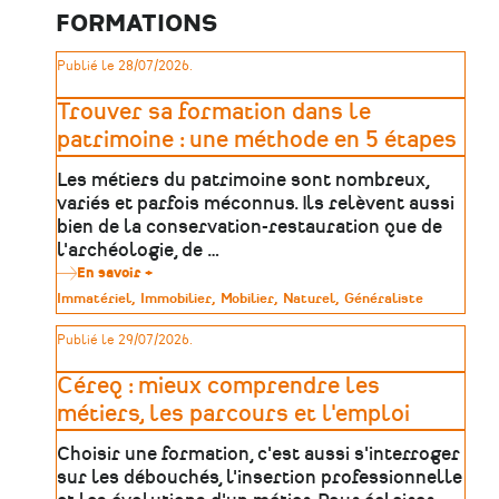
de
FORMATIONS
peintures
murales
et
Publié le 28/07/2026.
entrepreneur
individuel
Trouver sa formation dans le
patrimoine : une méthode en 5 étapes
Les métiers du patrimoine sont nombreux,
variés et parfois méconnus. Ils relèvent aussi
bien de la conservation-restauration que de
l'archéologie, de …
En savoir +
sur
Trouver
Type
Immatériel
Immobilier
Mobilier
Naturel
Généraliste
sa
de
formation
patrimoine
Publié le 29/07/2026.
dans
le
patrimoine
Céreq : mieux comprendre les
:
une
métiers, les parcours et l'emploi
méthode
en
Choisir une formation, c'est aussi s'interroger
5
étapes
sur les débouchés, l'insertion professionnelle