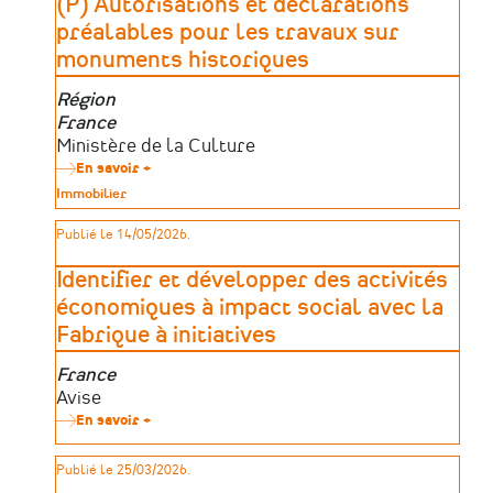
(P) Autorisations et déclarations
préalables pour les travaux sur
monuments historiques
Zone
Région
géographique
France
Porteurs
Ministère de la Culture
d’aides
En savoir +
sur
(P)
Type
Immobilier
Autorisations
de
et
patrimoine
Publié le 14/05/2026.
déclarations
préalables
pour
Identifier et développer des activités
les
travaux
économiques à impact social avec la
sur
Fabrique à initiatives
monuments
historiques
Zone
France
géographique
Porteurs
Avise
d’aides
En savoir +
sur
Identifier
et
Publié le 25/03/2026.
développer
des