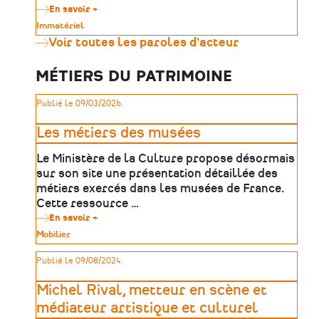
En savoir +
sur
Transmettre
Type
Immatériel
pour
de
Voir toutes les paroles d'acteur
demain
patrimoine
:
un
MÉTIERS DU PATRIMOINE
ouvrage
sur
la
Publié le 09/03/2026.
naissance
de
La
Les métiers des musées
Vigie
–
Le Ministère de la Culture propose désormais
Mémorial
des
sur son site une présentation détaillée des
Déportés
métiers exercés dans les musées de France.
de
Cette ressource …
la
Mayenne
En savoir +
sur
Les
Type
Mobilier
métiers
de
des
patrimoine
Publié le 09/08/2024.
musées
Michel Rival, metteur en scène et
médiateur artistique et culturel