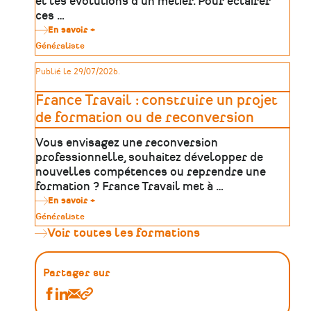
et les évolutions d'un métier. Pour éclairer
ces …
En savoir +
sur
Céreq
Type
Généraliste
:
de
mieux
patrimoine
Publié le 29/07/2026.
comprendre
les
métiers,
France Travail : construire un projet
les
parcours
de formation ou de reconversion
et
l'emploi
Vous envisagez une reconversion
professionnelle, souhaitez développer de
nouvelles compétences ou reprendre une
formation ? France Travail met à …
En savoir +
sur
France
Type
Généraliste
Travail
de
Voir toutes les formations
:
patrimoine
construire
un
projet
Partager sur
de
formation
Partager
Partager
Partager
Copier
ou
de
Les
Les
Les
le