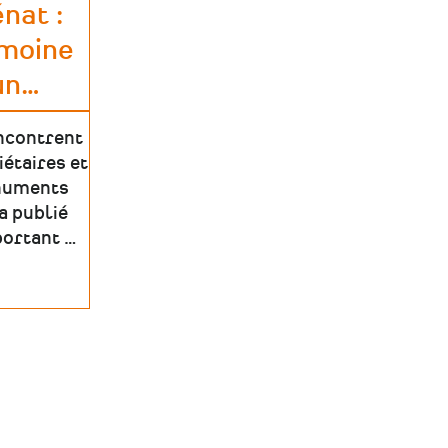
nat :
imoine
un
…
encontrent
iétaires et
numents
a publié
portant …