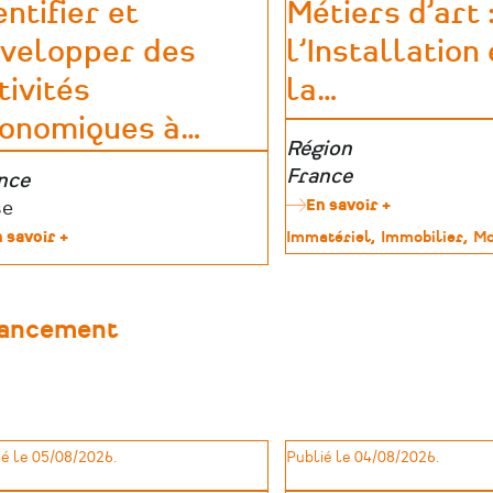
entifier et
Métiers d’art 
velopper des
l’Installation 
tivités
la
…
onomiques à
…
Zone
Région
géographique
France
e
nce
En savoir +
sur
graphique
teurs
se
Métiers
ides
 savoir +
sur
Type
Immatériel
Immobilier
Mo
d’art
Identifier
de
:
et
patrimoine
Aide
développer
à
des
inancement
l’Installatio
activités
et
économiques
à
à
la
impact
Modernisati
social
des
avec
Ateliers
é le 05/08/2026.
Publié le 04/08/2026.
la
(AIMA)
Fabrique