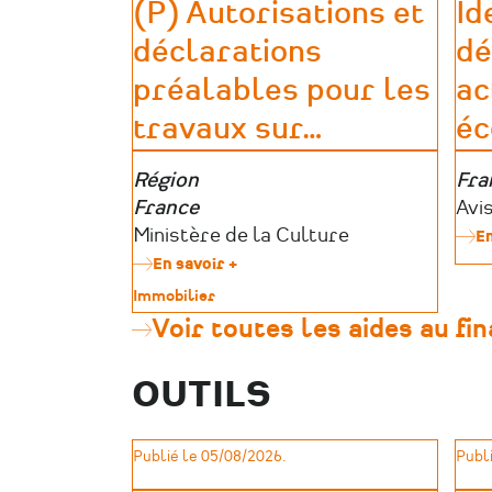
(P) Autorisations et
Id
déclarations
dé
préalables pour les
ac
travaux sur
…
éc
Zone
Région
Zon
Fra
géographique
France
géo
Por
Avi
Porteurs
Ministère de la Culture
d’a
En
d’aides
En savoir +
sur
(P)
Type
Immobilier
Autorisations
de
Voir toutes les aides au f
et
patrimoine
déclarations
préalables
OUTILS
pour
les
travaux
sur
Publié le 05/08/2026.
Publi
monuments