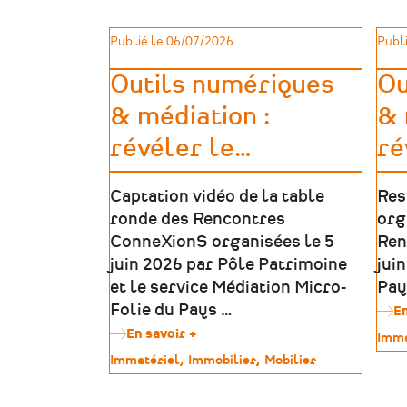
patrimoniaux
Publié le 06/07/2026.
Publi
Outils numériques
Ou
& médiation :
& 
révéler le
…
ré
Captation vidéo de la table
Res
ronde des Rencontres
org
ConneXionS organisées le 5
Ren
juin 2026 par Pôle Patrimoine
jui
et le service Médiation Micro-
Pay
Folie du Pays …
En
En savoir +
sur
Type
Imma
Outils
de
Type
Immatériel
Immobilier
Mobilier
numériques
patr
de
&
patrimoine
médiation