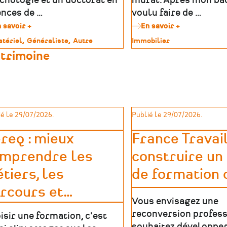
chologie et un doctorat en
mural. Après mon bac,
ences de …
voulu faire de …
 savoir +
sur
En savoir +
sur
Michel
Tristan
tériel
Généraliste
Autre
Type
Immobilier
Rival,
Mahéo,
de
atrimoine
metteur
conservateu
imoine
patrimoine
en
restaurateu
scène
de
et
peintures
médiateur
murales
artistique
et
et
entrepreneu
é le 29/07/2026.
Publié le 29/07/2026.
culturel
individuel
req : mieux
France Travail
mprendre les
construire un
tiers, les
de formation 
rcours et
…
Vous envisagez une
reconversion profess
isir une formation, c'est
souhaitez développer