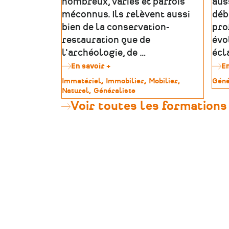
nombreux, variés et parfois
aus
méconnus. Ils relèvent aussi
déb
bien de la conservation-
pro
restauration que de
évo
l'archéologie, de …
écl
En savoir +
sur
En
Trouver
Type
Immatériel
Immobilier
Mobilier
Type
Géné
sa
de
Naturel
Généraliste
de
formation
patrimoine
patr
Voir toutes les formations
dans
le
patrimoine
:
une
méthode
en
5
étapes