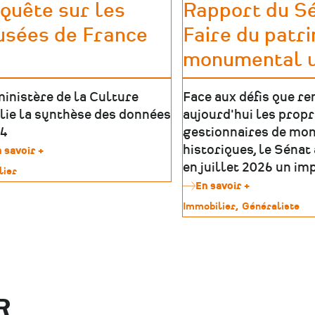
quête sur les
Rapport du Sé
à
initiatives
sées de France
Faire du patr
monumental 
ministère de la Culture
Face aux défis que r
lie la synthèse des données
aujourd'hui les propr
4
gestionnaires de mo
historiques, le Sénat 
 savoir +
sur
Enquête
en juillet 2026 un im
lier
sur
En savoir +
sur
les
imoine
Rapport
musées
Type
Immobilier
Généraliste
du
de
de
Sénat
France
patrimoine
:
Faire
du
patrimoine
monumental
R
un