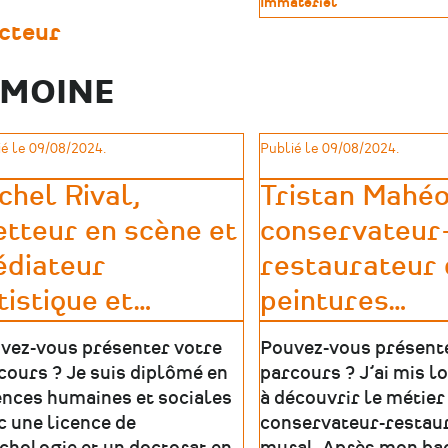
Type
Immatériel
révéler
pour
de
le
acteur
demain
patrimoine
patrimoine
:
absent,
un
IMOINE
invisible
ouvrage
ou
sur
inaccessible
la
|
naissance
é le 09/08/2024.
Publié le 09/08/2024.
Ateliers
de
La
chel Rival,
Tristan Mahéo
Vigie
–
tteur en scène et
conservateur
Mémorial
des
diateur
restaurateur
Déportés
tistique et
…
peintures
…
de
la
Mayenne
vez-vous présenter votre
Pouvez-vous présent
cours ? Je suis diplômé en
parcours ? J’ai mis 
ences humaines et sociales
à découvrir le métier
c une licence de
conservateur-restau