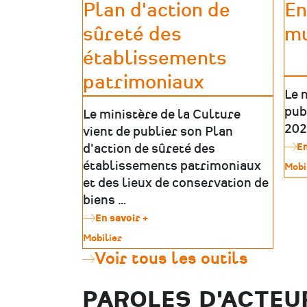
historiques
Plan d'action de
En
sûreté des
mu
établissements
patrimoniaux
Le 
pub
Le ministère de la Culture
202
vient de publier son Plan
En
d'action de sûreté des
établissements patrimoniaux
Type
Mobi
de
et des lieux de conservation de
patr
biens …
En savoir +
sur
Plan
Type
Mobilier
d'action
de
Voir tous les outils
de
patrimoine
sûreté
des
PAROLES D'ACTEU
établissements