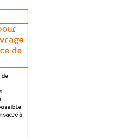
ent
pour
uvrage
nce de
 de
s
s
possible
onsacré à