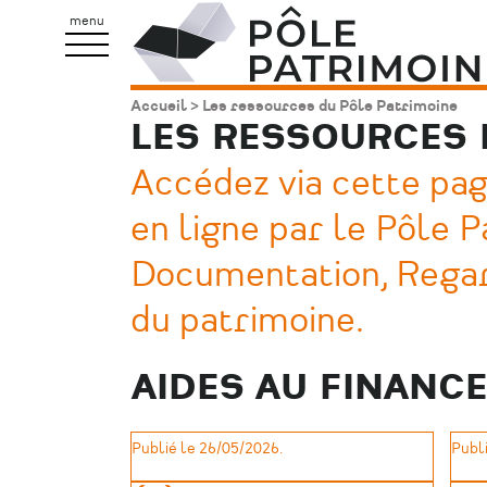
Aller
Pôle
menu
au
Patrimoine
contenu
Accueil
Les ressources du Pôle Patrimoine
Fil
principal
LES RESSOURCES 
d'Ariane
Accédez via cette pag
en ligne par le Pôle P
Documentation, Regar
du patrimoine.
AIDES AU FINANC
Publié le 26/05/2026.
Publi