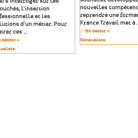
si s'interroger sur les
nouvelles compétenc
ouchés, l'insertion
reprendre une format
fessionnelle et les
France Travail met à 
lutions d'un métier. Pour
En savoir +
sur
airer ces …
France
 savoir +
sur
Type
Généraliste
Travail
Céreq
de
:
raliste
:
patrimoine
construire
mieux
un
imoine
comprendre
projet
les
de
métiers,
formation
les
ou
parcours
de
et
reconversio
l'emploi