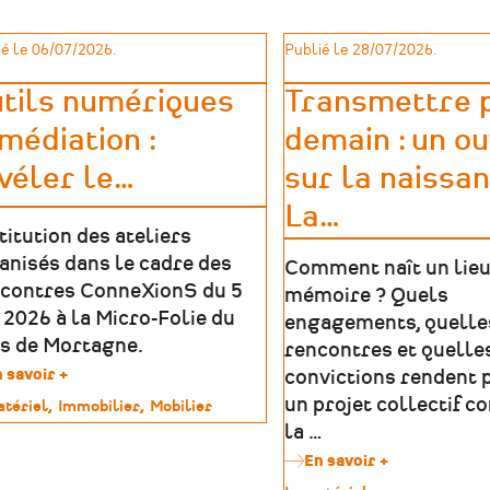
levier
de
développem
é le 06/07/2026.
Publié le 28/07/2026.
dans
les
tils numériques
Transmettre 
territoires
médiation :
demain : un o
véler le
…
sur la naissa
La
…
titution des ateliers
anisés dans le cadre des
Comment naît un lieu
contres ConneXionS du 5
mémoire ? Quels
n 2026 à la Micro-Folie du
engagements, quelle
s de Mortagne.
rencontres et quelle
 savoir +
sur
convictions rendent 
Outils
un projet collectif c
tériel
Immobilier
Mobilier
numériques
la …
&
imoine
médiation
En savoir +
sur
:
Transmettre