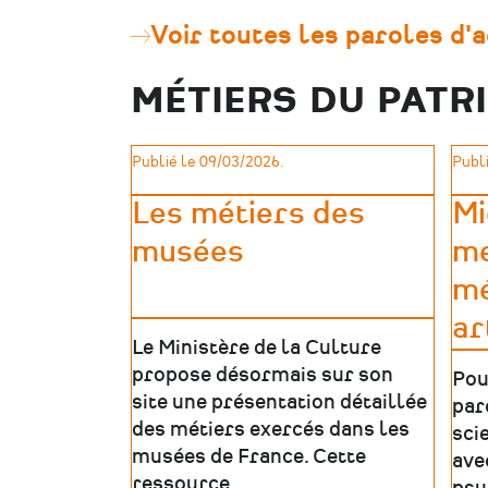
:
Voir toutes les paroles d'
révéler
le
patrimoine
MÉTIERS DU PATR
absent,
invisible
ou
inaccessible
Publié le 09/03/2026.
Publi
|
Table
Les métiers des
Mi
ronde
musées
me
mé
ar
Le Ministère de la Culture
propose désormais sur son
Pou
site une présentation détaillée
par
des métiers exercés dans les
sci
musées de France. Cette
ave
ressource …