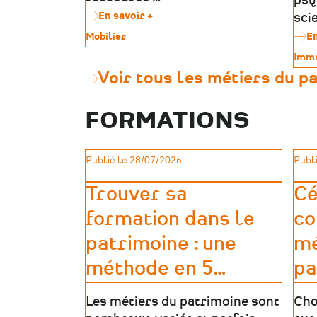
psy
En savoir +
sur
sci
Les
Type
Mobilier
En
métiers
de
des
Type
Imma
patrimoine
musées
de
Voir tous les métiers du p
patr
FORMATIONS
Publié le 28/07/2026.
Publi
Trouver sa
Cé
formation dans le
co
patrimoine : une
mé
méthode en 5
…
pa
Les métiers du patrimoine sont
Cho