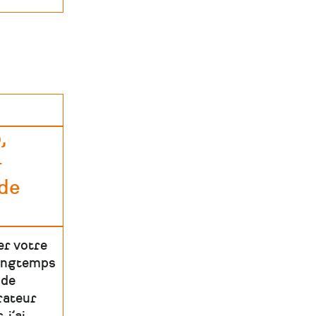
,
-
 de
er votre
longtemps
 de
rateur