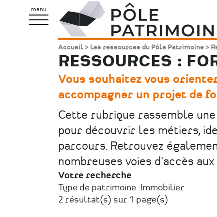
Aller
Pôle
menu
au
Patrimoine
contenu
Accueil
Les ressources du Pôle Patrimoine
Re
Fil
principal
RESSOURCES : FO
d'Ariane
Vous souhaitez vous orienter
accompagner un projet de fo
Cette rubrique rassemble une 
pour découvrir les métiers, ide
parcours. Retrouvez également
nombreuses voies d'accès aux 
Votre recherche
Type de patrimoine :
Immobilier
2 résultat(s) sur 1 page(s)