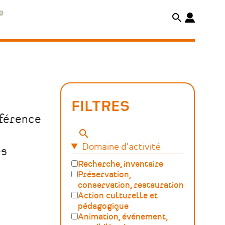
e
FILTRES
éférence
Mots-
Domaine d'activité
clés
es
Recherche, inventaire
Préservation,
conservation, restauration
Action culturelle et
pédagogique
Animation, événement,