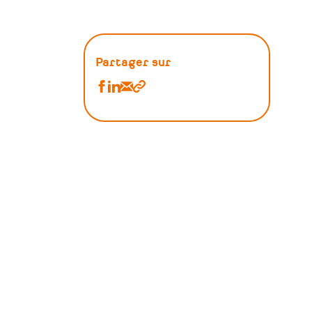
Partager sur
Partager
Partager
Partager
Copier
Ressources
Ressources
Ressources
le
:
:
:
lien
Formations
Formations
Formations
sur
sur
par
Facebook
Linkedin
Email