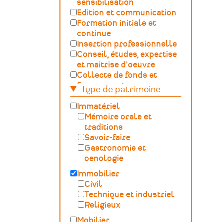
sensibilisation
Edition et communication
Formation initiale et
continue
Insertion professionnelle
Conseil, études, expertise
et maitrise d'oeuvre
Collecte de fonds et
financement
Type de patrimoine
Gestion, développement,
ingénierie culturelle
Immatériel
Fédération – Syndicat
Mémoire orale et
professionnel
traditions
Sciences du Patrimoine
Savoir-faire
(GOSP)
Gastronomie et
Archives /
oenologie
Documentation
Immobilier
Conservation du
Civil
patrimoine et
Technique et industriel
archéologie
Religieux
Humanités numériques
Mobilier
Relations Publiques