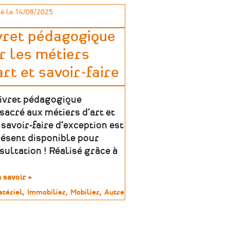
é le 14/08/2025.
vret pédagogique
r les métiers
art et savoir-faire
livret pédagogique
sacré aux métiers d’art et
 savoir-faire d’exception est
résent disponible pour
sultation ! Réalisé grâce à
…
 savoir +
sur
Livret
tériel
Immobilier
Mobilier
Autre
pédagogique
sur
imoine
les
métiers