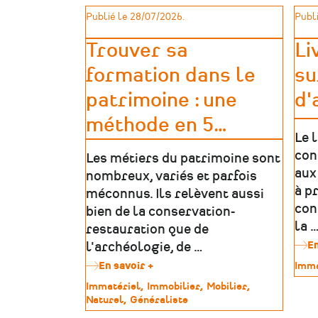
Publié le 28/07/2026.
Publi
Trouver sa
Li
formation dans le
su
patrimoine : une
d'
méthode en 5
…
Le 
con
Les métiers du patrimoine sont
aux
nombreux, variés et parfois
à p
méconnus. Ils relèvent aussi
con
bien de la conservation-
la 
restauration que de
En
l'archéologie, de …
En savoir +
sur
Type
Imma
Trouver
de
Type
Immatériel
Immobilier
Mobilier
sa
patr
de
Naturel
Généraliste
formation
patrimoine