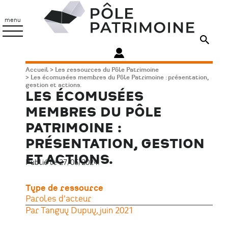
Aller
Pôle
au
Patrimoine
menu
contenu
principal
Fil
Accueil
Les ressources du Pôle Patrimoine
Les écomusées membres du Pôle Patrimoine : présentation,
d'Ariane
gestion et actions.
LES ÉCOMUSÉES
MEMBRES DU PÔLE
PATRIMOINE :
PRÉSENTATION, GESTION
ET ACTIONS.
Publié le 27/05/2024.
Type de ressource
Paroles d'acteur
Par Tanguy Dupuy, juin 2021