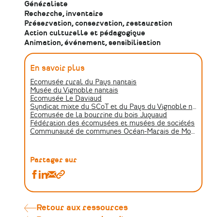
Généraliste
Recherche, inventaire
Préservation, conservation, restauration
Action culturelle et pédagogique
Animation, événement, sensibilisation
En savoir plus
Écomusée rural du Pays nantais
Musée du Vignoble nantais
Écomusée Le Daviaud
Syndicat mixte du SCoT et du Pays du Vignoble nantais
Écomusée de la bourrine du bois Juquaud
Fédération des écomusées et musées de sociétés
Communauté de communes Océan-Marais de Monts
Partager sur
Partager
Partager
Partager
Copier
Les
Les
Les
le
écomusées
écomusées
écomusées
lien
membres
membres
membres
Retour aux ressources
du
du
du