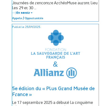
Journées de rencontre ArchéoMuse auront lieu
les 29 et 30 …
En savoir +
sur
Appel
Appels / Opportunités
à
communications
Publié le 25/09/2025.
–
Journées
ArchéoMuse
2026
5e édition du « Plus Grand Musée de
France »
Le 17 septembre 2025 a débuté la cinquième