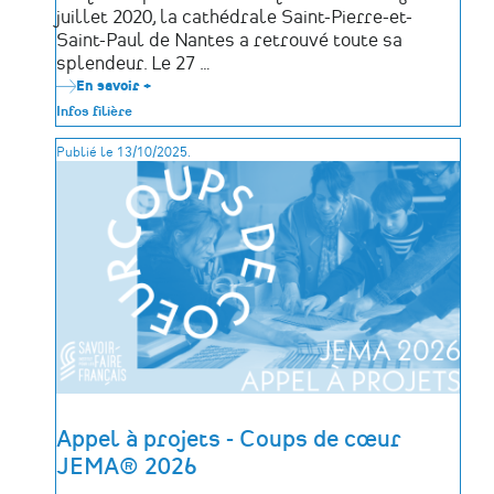
juillet 2020, la cathédrale Saint-Pierre-et-
Saint-Paul de Nantes a retrouvé toute sa
splendeur. Le 27 …
En savoir +
sur
La
Infos filière
cathédrale
de
Publié le 13/10/2025.
Nantes
rouvre
ses
portes
:
un
hommage
aux
artisans
de
la
renaissance
Appel à projets - Coups de cœur
JEMA® 2026