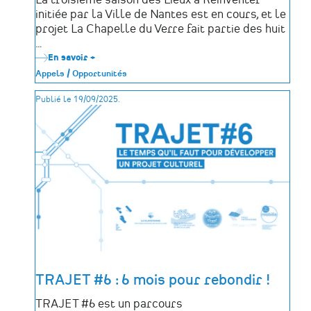
La troisième saison des Lieux à Réinventer
initiée par la Ville de Nantes est en cours, et le
projet La Chapelle du Verre fait partie des huit
…
En savoir +
sur
Soutenir
Appels / Opportunités
la
Chapelle
Publié le 19/09/2025.
du
Verre
:
un
lieu
à
réinventer
autour
du
vitrail
TRAJET #6 : 6 mois pour rebondir !
TRAJET #6 est un parcours