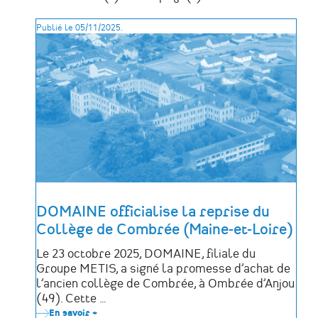
Publié le 05/11/2025.
DOMAINE officialise la reprise du
Collège de Combrée (Maine-et-Loire)
Le 23 octobre 2025, DOMAINE, filiale du
Groupe METIS, a signé la promesse d’achat de
l’ancien collège de Combrée, à Ombrée d’Anjou
(49). Cette …
En savoir +
sur