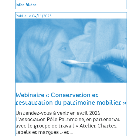
DOMAINE
Infos filière
officialise
la
Publié le 04/11/2025.
reprise
du
Collège
de
Combrée
(Maine-
et-
Loire)
Webinaire « Conservation et
restauration du patrimoine mobilier »
Un rendez-vous à venir en avril 2026
L’association Pôle Patrimoine, en partenariat
avec le groupe de travail « Atelier Chartes,
labels et marques » et …