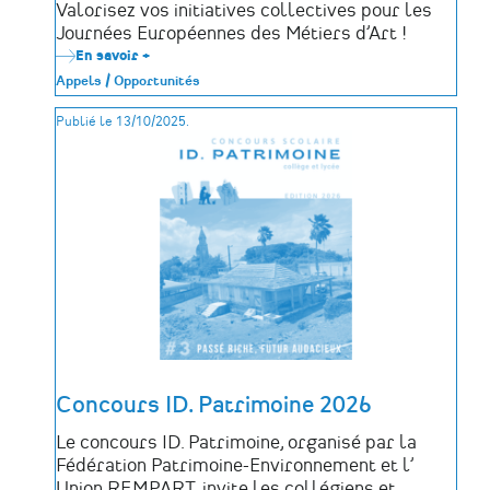
Valorisez vos initiatives collectives pour les
Journées Européennes des Métiers d’Art !
En savoir +
sur
Appel
Appels / Opportunités
à
projets
Publié le 13/10/2025.
-
Coups
de
cœur
JEMA®
2026
Concours ID. Patrimoine 2026
Le concours ID. Patrimoine, organisé par la
Fédération Patrimoine-Environnement et l’
Union REMPART, invite les collégiens et