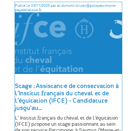
Métiers
Publié le 03/11/2025 par ac.dumont-olivier@polepatrimoine-
du
paysdelaloire.fr.
Patrimoine
-
Novembre
2026
Stage : Assistant·e de conservation à
l’Institut français du cheval et de
l’équitation (IFCE) - Candidature
jusqu'au
…
L’ Institut français du cheval et de l’équitation
(IFCE) propose un stage passionnant au sein
de son service Patrimoine, à Saumur (Maine-et-