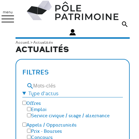
Aller
Pôle
au
Patrimoine
menu
contenu
principal
Fil
Accueil
Actualités
ACTUALITÉS
d'Ariane
FILTRES
Mots-
clés
Type d'actus
Offres
Emploi
Service civique / stage / alternance
Appels / Opportunités
Prix - Bourses
Concours