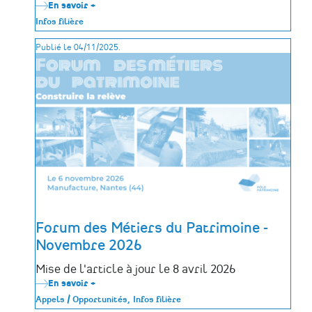
En savoir +
sur
Webinaire
Infos filière
«
Conservation
Publié le 04/11/2025.
et
restauration
du
patrimoine
mobilier
»
Forum des Métiers du Patrimoine -
Novembre 2026
Mise de l'article à jour le 8 avril 2026
En savoir +
sur
Forum
Appels / Opportunités
Infos filière
des