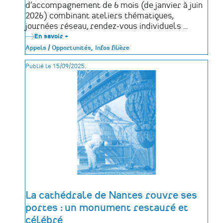
d’accompagnement de 6 mois (de janvier à juin
2026) combinant ateliers thématiques,
journées réseau, rendez-vous individuels …
En savoir +
sur
TRAJET
Appels / Opportunités
Infos filière
#6
:
Publié le 15/09/2025.
6
mois
pour
rebondir
!
La cathédrale de Nantes rouvre ses
portes : un monument restauré et
célébré