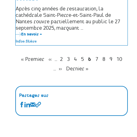
Après cinq années de restauration, la
cathédrale Saint-Pierre-et-Saint-Paul de
Nantes rouvre partiellement au public le 27
septembre 2025, marquant …
En savoir +
sur
La
Infos filière
cathédrale
de
Nantes
rouvre
Première
« Premier
Page
‹‹
…
Page
2
Page
3
Page
4
Page
5
Page
6
Page
7
Page
8
Page
9
Page
10
ses
Pagination
page
précédente
portes
…
Page
››
Dernière
Dernier »
:
suivante
page
un
monument
restauré
et
célébré
Partager sur
Partager
Partager
Partager
Copier
Actualités
Actualités
Actualités
le
sur
sur
par
lien
Facebook
Linkedin
Email