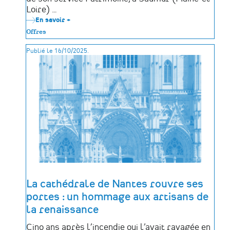
Loire) …
En savoir +
sur
Stage
Offres
:
Assistant·e
Publié le 16/10/2025.
de
conservation
à
l’Institut
français
du
cheval
et
de
l’équitation
(IFCE)
-
Candidature
jusqu'au
11/11/2025
La cathédrale de Nantes rouvre ses
portes : un hommage aux artisans de
la renaissance
Cinq ans après l’incendie qui l’avait ravagée en