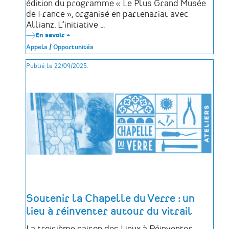
édition du programme « Le Plus Grand Musée
de France », organisé en partenariat avec
Allianz. L’initiative …
En savoir +
sur
5e
Appels / Opportunités
édition
du
Publié le 22/09/2025.
«
Plus
Grand
Musée
de
France
»
Soutenir la Chapelle du Verre : un
lieu à réinventer autour du vitrail